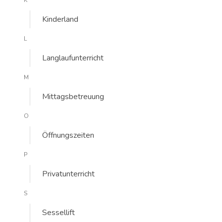
K
Kinderland
L
Langlaufunterricht
M
Mittagsbetreuung
O
Öffnungszeiten
P
Privatunterricht
S
Sessellift